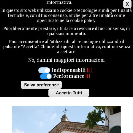
Main menu
Informativa.
X
In questo sito web utilizziamo cookie o tecnologie simili per finalità
tecniche e, con il tuo consenso, anche per altre finalità come
GUIDA
specificato nella cookie policy.
UTILE
Cultura / Architetture
Puoi liberamente prestare, rifiutare o revocare il tuo consenso, in
SAN VITO AL TAGLIAMENTO
qualsiasi momento.
ANTICO OSPEDALE
Puoi acconsentire all’utilizzo di tali tecnologie utilizzando il
CONTATTI
pulsante “Accetta”. Chiudendo questa informativa, continui senza
accettare.
DELLA
No, dammi maggiori informazioni
CONFRATERNITA DI
CERCA
Indispensabili
[i]
SANTA MARIA DEI
Performance
[i]
Salva preferenze
BATTUTI
Accetta Tutti
Withdraw
consent