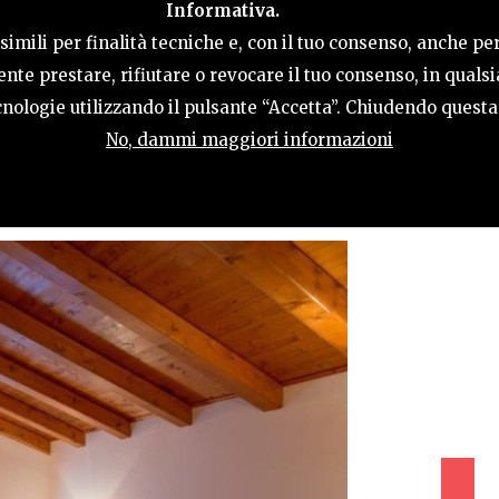
Informativa.
LE
COSA FARE
OSPITALITÀ
GUIDA UT
imili per finalità tecniche e, con il tuo consenso, anche per
nte prestare, rifiutare o revocare il tuo consenso, in qual
tecnologie utilizzando il pulsante “Accetta”. Chiudendo quest
No, dammi maggiori informazioni
OL