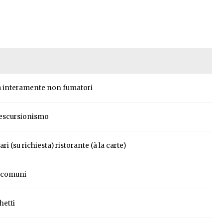
a interamente non fumatori
a escursionismo
i (su richiesta) ristorante (à la carte)
e comuni
hetti