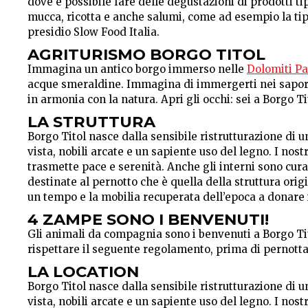
dove è possibile fare delle degustazioni di prodotti t
mucca, ricotta e anche salumi, come ad esempio la tipic
presidio Slow Food Italia.
AGRITURISMO BORGO TITOL
Immagina un antico borgo immerso nelle
Dolomiti Pa
acque smeraldine. Immagina di immergerti nei sapori d
in armonia con la natura. Apri gli occhi: sei a Borgo Ti
LA STRUTTURA
Borgo Titol nasce dalla sensibile ristrutturazione di u
vista, nobili arcate e un sapiente uso del legno. I nostr
trasmette pace e serenità. Anche gli interni sono cura
destinate al pernotto che è quella della struttura ori
un tempo e la mobilia recuperata dell’epoca a donare 
4 ZAMPE SONO I BENVENUTI!
Gli animali da compagnia sono i benvenuti a Borgo Tito
rispettare il seguente regolamento, prima di pernotta
LA LOCATION
Borgo Titol nasce dalla sensibile ristrutturazione di u
vista, nobili arcate e un sapiente uso del legno. I nostr