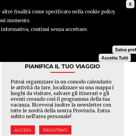
X
ILE
CONTATTI
CERCA
 altre finalità come specificato nella cookie policy.
siasi momento.
a informativa, continui senza accettare.
Facebook
Twitter
Pinterest
Salva pre
Accetta Tutti
PIANIFICA IL TUO VIAGGIO
Potrai organizzare in un comodo calendario
le attività da fare, localizzare su una mappa i
luoghi da visitare, salvare gli itinerari e gli
eventi creando così il programma della tua
vacanza. Riceverai inoltre la newsletter con
tutte le novità della nostra Provincia. Entra
subito nell'area personale!
ACCEDI
REGISTRATI