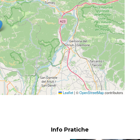
Leaflet
|
©
OpenStreetMap
contributors
Info Pratiche