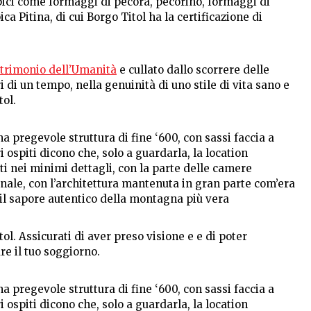
ipici come formaggi di pecora, pecorino, formaggi di
a Pitina, di cui Borgo Titol ha la certificazione di
trimonio dell’Umanità
e cullato dallo scorrere delle
i un tempo, nella genuinità di uno stile di vita sano e
tol.
na pregevole struttura di fine ‘600, con sassi faccia a
i ospiti dicono che, solo a guardarla, la location
ti nei minimi dettagli, con la parte delle camere
ginale, con l’architettura mantenuta in gran parte com’era
il sapore autentico della montagna più vera
l. Assicurati di aver preso visione e e di poter
re il tuo soggiorno.
na pregevole struttura di fine ‘600, con sassi faccia a
i ospiti dicono che, solo a guardarla, la location