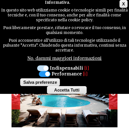
Main menu
Informativa.
X
In questo sito web utilizziamo cookie o tecnologie simili per finalità
tecniche e, con il tuo consenso, anche per altre finalità come
GUIDA
specificato nella cookie policy.
UTILE
HOTEL
Puoi liberamente prestare, rifiutare o revocare il tuo consenso, in
ALBERGO BELVEDERE
qualsiasi momento.
Puoi acconsentire all’utilizzo di tali tecnologie utilizzando il
CONTATTI
pulsante “Accetta”. Chiudendo questa informativa, continui senza
accettare.
No, dammi maggiori informazioni
CERCA
Indispensabili
[i]
Performance
[i]
Salva preferenze
Accetta Tutti
Withdraw
consent