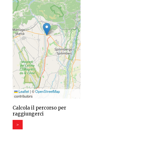
Leaflet
|
©
OpenStreetMap
contributors
Calcola il percorso per
raggiungerci
>