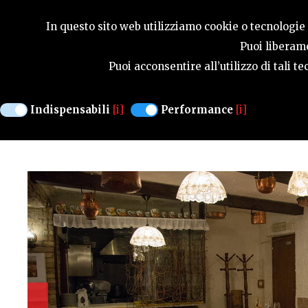
GUIDA STAGIONA
In questo sito web utilizziamo cookie o tecnologie s
Puoi liberame
Puoi acconsentire all’utilizzo di tali 
TRATTORIA
AL RUSTICO
Indispensabili
[i]
Performance
[i]