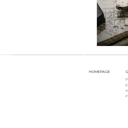
HOMEPAGE
G
P
E
A
I