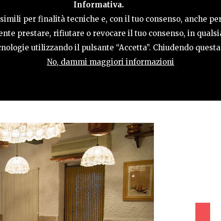
Informativa.
LE
COSA FARE
OSPITALITÀ
GUIDA UT
imili per finalità tecniche e, con il tuo consenso, anche per
nte prestare, rifiutare o revocare il tuo consenso, in qual
tecnologie utilizzando il pulsante “Accetta”. Chiudendo quest
No, dammi maggiori informazioni