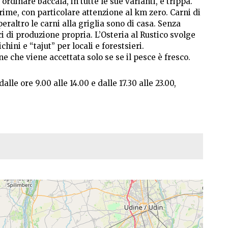
ordinare baccalà, in tutte le sue varianti, e trippa.
rime, con particolare attenzione al km zero. Carni di
altro le carni alla griglia sono di casa. Senza
i di produzione propria. L’Osteria al Rustico svolge
hini e “tajut” per locali e forestsieri.
e che viene accettata solo se se il pesce è fresco.
alle ore 9.00 alle 14.00 e dalle 17.30 alle 23.00,