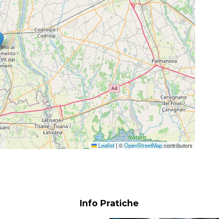
Leaflet
|
©
OpenStreetMap
contributors
Info Pratiche