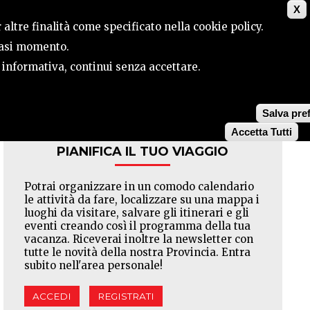
X
ILE
CONTATTI
CERCA
 altre finalità come specificato nella cookie policy.
siasi momento.
a informativa, continui senza accettare.
Facebook
Twitter
Pinterest
Salva pre
Accetta Tutti
PIANIFICA IL TUO VIAGGIO
Potrai organizzare in un comodo calendario
le attività da fare, localizzare su una mappa i
luoghi da visitare, salvare gli itinerari e gli
eventi creando così il programma della tua
vacanza. Riceverai inoltre la newsletter con
tutte le novità della nostra Provincia. Entra
subito nell'area personale!
ACCEDI
REGISTRATI