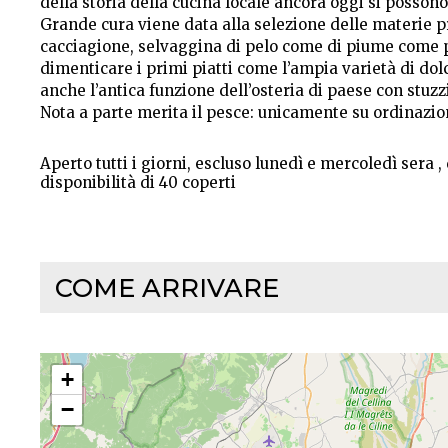
della storia della cucina locale ancora oggi si possono 
Grande cura viene data alla selezione delle materie p
cacciagione, selvaggina di pelo come di piume come per
dimenticare i primi piatti come l’ampia varietà di dolc
anche l’antica funzione dell’osteria di paese con stuzzic
Nota a parte merita il pesce: unicamente su ordinazion
Aperto tutti i giorni, escluso lunedì e mercoledì sera , d
disponibilità di 40 coperti
COME ARRIVARE
+
−