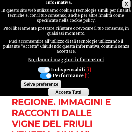
Main menu
Informativa.
X
In questo sito web utilizziamo cookie o tecnologie simili per finalità
tecniche e, con il tuo consenso, anche per altre finalità come
GUIDA
specificato nella cookie policy.
UTILE
MANIFESTAZIONI
Puoi liberamente prestare, rifiutare o revocare il tuo consenso, in
qualsiasi momento.
Puoi acconsentire all’utilizzo di tali tecnologie utilizzando il
SAN VITO AL TAGLIAMENTO
CONTATTI
pulsante “Accetta”. Chiudendo questa informativa, continui senza
accettare.
DOMENICA 4 GIUGNO - ORE 11.00
No, dammi maggiori informazioni
DEGUSTAZIONE
CERCA
Indispensabili
[i]
Performance
[i]
GUIDATA “RIBOLLA
Salva preferenze
GIALLA, UN VINO, UNA
Accetta Tutti
Withdraw
REGIONE. IMMAGINI E
consent
RACCONTI DALLE
VIGNE DEL FRIULI