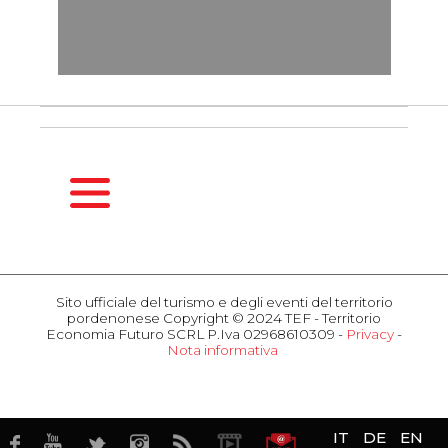
HOMEPAGE
GUIDA
Sito ufficiale del turismo e degli eventi del territorio
STAGIONALE
pordenonese Copyright © 2024 TEF - Territorio
Primavera
Economia Futuro SCRL P.Iva 02968610309 -
Privacy
-
Nota informativa
Estate
COSA
Autunno
FARE
Inverno
Eventi
Attrazioni
OSPITALITÀ
IT
DE
EN
Gusto