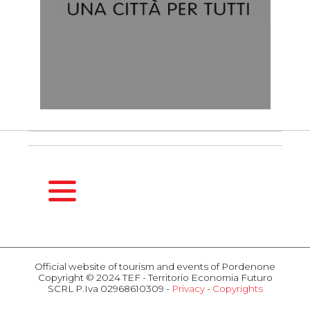
HOMEPAGE
SEASONS
Official website of tourism and events of Pordenone
Copyright © 2024 TEF - Territorio Economia Futuro
Spring
SCRL P.Iva 02968610309 -
Privacy
-
Copyrights
Summer
ACTIVITIES
Fall