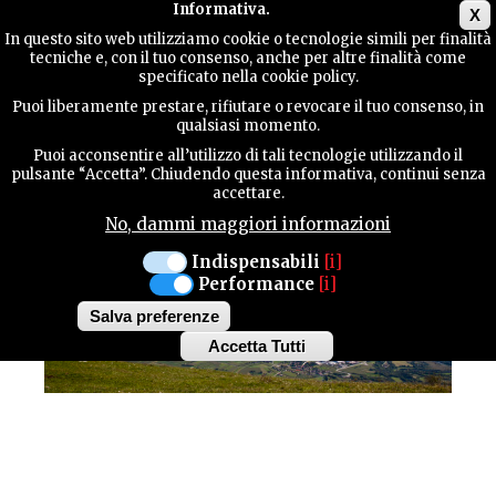
Main menu
Informativa.
X
In questo sito web utilizziamo cookie o tecnologie simili per finalità
tecniche e, con il tuo consenso, anche per altre finalità come
TERRITORY
specificato nella cookie policy.
Puoi liberamente prestare, rifiutare o revocare il tuo consenso, in
qualsiasi momento.
CONTACTS
Puoi acconsentire all’utilizzo di tali tecnologie utilizzando il
pulsante “Accetta”. Chiudendo questa informativa, continui senza
accettare.
No, dammi maggiori informazioni
SEARCH
Indispensabili
[i]
Performance
[i]
Salva preferenze
Accetta Tutti
Withdraw
consent