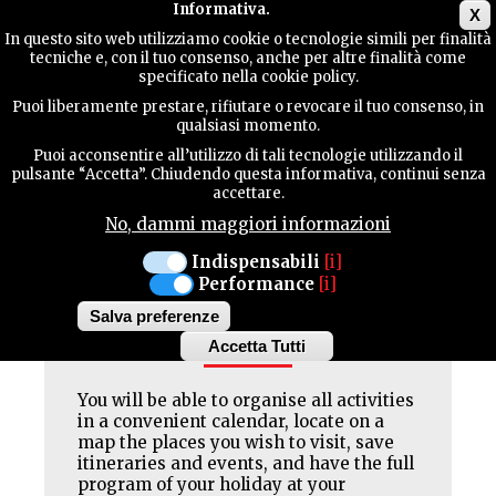
Main menu
Informativa.
X
In questo sito web utilizziamo cookie o tecnologie simili per finalità
tecniche e, con il tuo consenso, anche per altre finalità come
TERRITORY
All
Events
Exibitions
Fairs
specificato nella cookie policy.
Puoi liberamente prestare, rifiutare o revocare il tuo consenso, in
qualsiasi momento.
CONTACTS
Puoi acconsentire all’utilizzo di tali tecnologie utilizzando il
pulsante “Accetta”. Chiudendo questa informativa, continui senza
accettare.
No, dammi maggiori informazioni
SEARCH
Facebook
Twitter
Pinterest
Indispensabili
[i]
Performance
[i]
Salva preferenze
PLAN YOUR JOURNEY
Accetta Tutti
Withdraw
consent
You will be able to organise all activities
in a convenient calendar, locate on a
map the places you wish to visit, save
itineraries and events, and have the full
program of your holiday at your