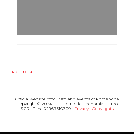
Main menu
HOMEPAGE
SEASONS
Official website of tourism and events of Pordenone
Copyright © 2024 TEF - Territorio Economia Futuro
Spring
SCRL P.Iva 02968610309 -
Privacy
-
Copyrights
Summer
ACTIVITIES
Fall
Events
Winter
Attractions
HOSPITALITY
Food & Wine