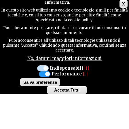
Main menu
Informativa.
X
In questo sito web utilizziamo cookie o tecnologie simili per finalità
tecniche e, con il tuo consenso, anche per altre finalità come
TERRITORY
specificato nella cookie policy.
Puoi liberamente prestare, rifiutare o revocare il tuo consenso, in
qualsiasi momento.
CONTACTS
Puoi acconsentire all’utilizzo di tali tecnologie utilizzando il
pulsante “Accetta”. Chiudendo questa informativa, continui senza
accettare.
No, dammi maggiori informazioni
SEARCH
Indispensabili
[i]
Performance
[i]
Salva preferenze
Accetta Tutti
Withdraw
consent