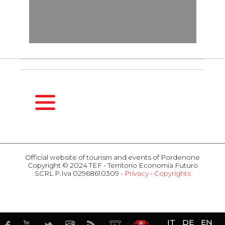
HOMEPAGE
SEASONS
Official website of tourism and events of Pordenone
Copyright © 2024 TEF - Territorio Economia Futuro
Spring
SCRL P.Iva 02968610309 -
Privacy
-
Copyrights
Summer
ACTIVITIES
Fall
Events
Winter
Attractions
HOSPITALITY
Food & Wine
IT
DE
EN
Hotel
Business