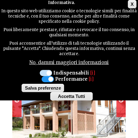
Main menu
Informativa.
X
In questo sito web utilizziamo cookie o tecnologie simili per finalità
tecniche e, con il tuo consenso, anche per altre finalità come
TERRITORY
specificato nella cookie policy.
Puoi liberamente prestare, rifiutare o revocare il tuo consenso, in
AGRITURISMO NONIS
qualsiasi momento.
CONTACTS
Puoi acconsentire all’utilizzo di tali tecnologie utilizzando il
pulsante “Accetta”. Chiudendo questa informativa, continui senza
accettare.
No, dammi maggiori informazioni
SEARCH
Indispensabili
[i]
Performance
[i]
Salva preferenze
Accetta Tutti
Withdraw
consent