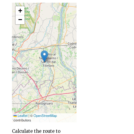
+
−
Leaflet
|
©
OpenStreetMap
contributors
Calculate the route to