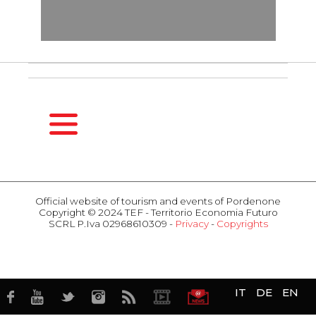
HOMEPAGE
SEASONS
Official website of tourism and events of Pordenone
Copyright © 2024 TEF - Territorio Economia Futuro
Spring
SCRL P.Iva 02968610309 -
Privacy
-
Copyrights
Summer
ACTIVITIES
Fall
Events
Winter
Attractions
HOSPITALITY
Food & Wine
IT
DE
EN
Hotel
Business
Restaurants
TERRITORY