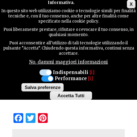
Main menu
Informativa.
X
In questo sito web utilizziamo cookie o tecnologie simili per finalità
tecniche e, con il tuo consenso, anche per altre finalità come
TERRITORY
specificato nella cookie policy.
Puoi liberamente prestare, rifiutare o revocare il tuo consenso, in
BBNAON
qualsiasi momento.
CONTACTS
Puoi acconsentire all’utilizzo di tali tecnologie utilizzando il
pulsante “Accetta”. Chiudendo questa informativa, continui senza
accettare.
Surrounded by a lush garden with patio, BBnaon
is housed in a modern building in Vallenoncello,
No, dammi maggiori informazioni
SEARCH
5 km south of Pordenone city centre. Free bikes
Indispensabili
[i]
and free WiFi are available to guests.
Performance
[i]
Salva preferenze
Accetta Tutti
Withdraw
consent
Facebook
Twitter
Pinterest