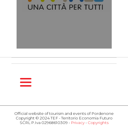
HOMEPAGE
SEASONS
Official website of tourism and events of Pordenone
Copyright © 2024 TEF - Territorio Economia Futuro
Spring
SCRL P.Iva 02968610309 -
Privacy
-
Copyrights
Summer
ACTIVITIES