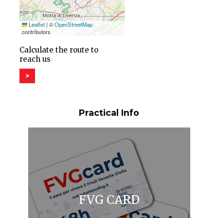
Leaflet
|
©
OpenStreetMap
contributors
Calculate the route to
reach us
>
Practical Info
FVG CARD