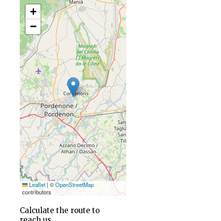
+
−
Leaflet
|
©
OpenStreetMap
contributors
Calculate the route to
reach us