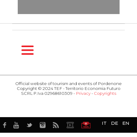
HOMEPAGE
SEASONS
Official website of tourism and events of Pordenone
Copyright © 2024 TEF - Territorio Economia Futuro
Spring
SCRL P.Iva 02968610309 -
Privacy
-
Copyrights
Summer
ACTIVITIES
Fall
Events
Winter
Attractions
HOSPITALITY
Food & Wine
IT
DE
EN
Hotel
Business
Restaurants
TERRITORY
Historic places