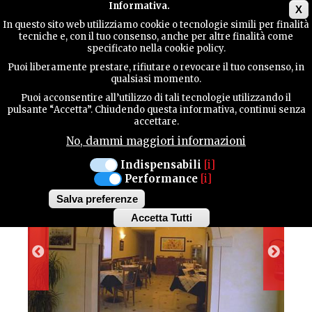
Main menu
Informativa.
X
In questo sito web utilizziamo cookie o tecnologie simili per finalità
tecniche e, con il tuo consenso, anche per altre finalità come
TERRITORY
specificato nella cookie policy.
Puoi liberamente prestare, rifiutare o revocare il tuo consenso, in
HOTEL ANTICA
qualsiasi momento.
CONTACTS
Puoi acconsentire all’utilizzo di tali tecnologie utilizzando il
LOCANDA
pulsante “Accetta”. Chiudendo questa informativa, continui senza
accettare.
No, dammi maggiori informazioni
SEARCH
Indispensabili
[i]
Performance
[i]
Salva preferenze
Accetta Tutti
Withdraw
consent