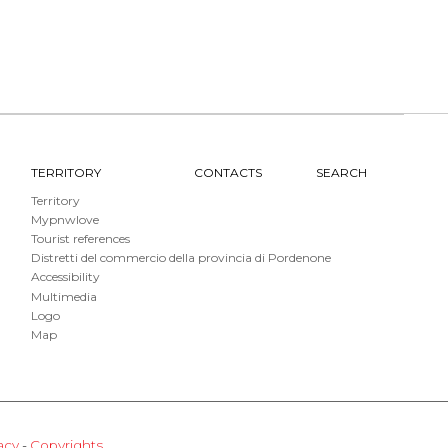
TERRITORY
CONTACTS
SEARCH
Territory
Mypnwlove
Tourist references
Distretti del commercio della provincia di Pordenone
Accessibility
Multimedia
Logo
Map
acy
-
Copyrights