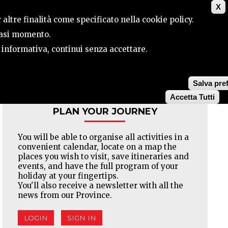
X
CONTACTS
SEARCH
 altre finalità come specificato nella cookie policy.
siasi momento.
a informativa, continui senza accettare.
Facebook
Twitter
Pinterest
Salva pre
Accetta Tutti
PLAN YOUR JOURNEY
You will be able to organise all activities in a
convenient calendar, locate on a map the
places you wish to visit, save itineraries and
events, and have the full program of your
holiday at your fingertips.
You'll also receive a newsletter with all the
news from our Province.
LOGIN
SIGN IN