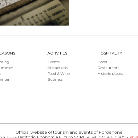
EASONS
ACTIVITIES
HOSPITALITY
pring
Events
Hotel
Summer
Attractions
Restaurants
all
Food & Wine
Historic places
inter
Business
Official website of tourism and events of Pordenone
24 TEF - Territorio Economia Futuro SCRL P.Iva 02968610309 -
Priv