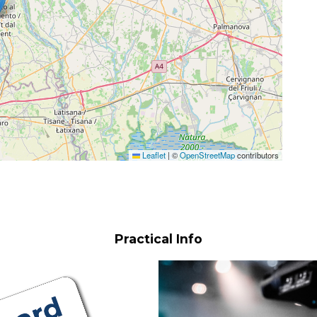
Leaflet
|
©
OpenStreetMap
contributors
Practical Info