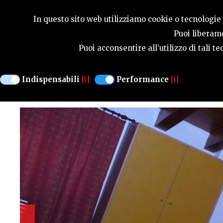
SEASONS
In questo sito web utilizziamo cookie o tecnologie s
Puoi liberame
Puoi acconsentire all’utilizzo di tali 
HOTEL PATRIARCA
Indispensabili
[i]
Performance
[i]