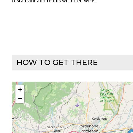
restaurant and rooms with free Wi-Fi.
HOW TO GET THERE
+
−