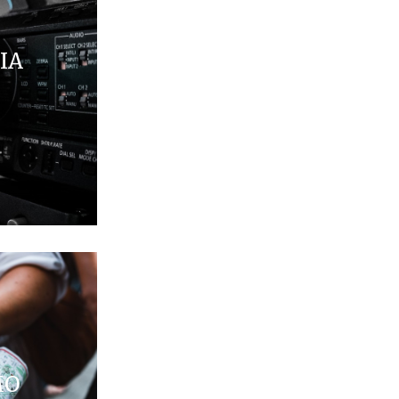
IA
MO