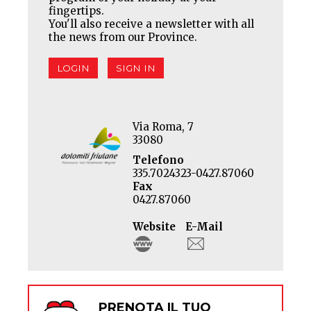
fingertips.
You'll also receive a newsletter with all
the news from our Province.
LOGIN
SIGN IN
Via Roma, 7
33080
Telefono
335.7024323-0427.87060
Fax
0427.87060
Website
E-Mail
PRENOTA IL TUO