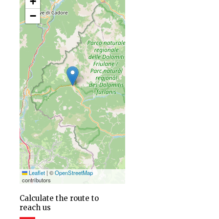
+
−
Leaflet
|
©
OpenStreetMap
contributors
Calculate the route to
reach us