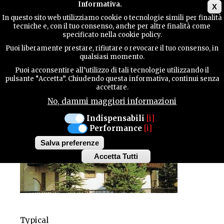
Main menu
Informativa.
X
In questo sito web utilizziamo cookie o tecnologie simili per finalità
tecniche e, con il tuo consenso, anche per altre finalità come
TERRITORY
specificato nella cookie policy.
HOTEL
Puoi liberamente prestare, rifiutare o revocare il tuo consenso, in
MARGHERITA
qualsiasi momento.
CONTACTS
Puoi acconsentire all’utilizzo di tali tecnologie utilizzando il
pulsante “Accetta”. Chiudendo questa informativa, continui senza
accettare.
No, dammi maggiori informazioni
SEARCH
Indispensabili
[i]
Performance
[i]
Salva preferenze
Accetta Tutti
Withdraw
consent
Typical