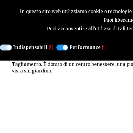
SEASONS
In questo sito web utilizziamo cookie o tecnologie s
Puoi liberame
Puoi acconsentire all’utilizzo di tali 
ANTICO BORGO TORRICE
Indispensabili
[i]
Performance
[i]
Risalente al XVIII secolo, la Torricella è un antico bo
Tagliamento.
È dotato di un centro benessere, una pi
vista sul giardino.