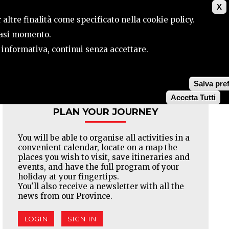
X
CONTACTS
SEARCH
 altre finalità come specificato nella cookie policy.
siasi momento.
a informativa, continui senza accettare.
Facebook
Twitter
Pinterest
Salva pre
Accetta Tutti
PLAN YOUR JOURNEY
You will be able to organise all activities in a
convenient calendar, locate on a map the
places you wish to visit, save itineraries and
events, and have the full program of your
holiday at your fingertips.
You'll also receive a newsletter with all the
news from our Province.
LOGIN
SIGN IN