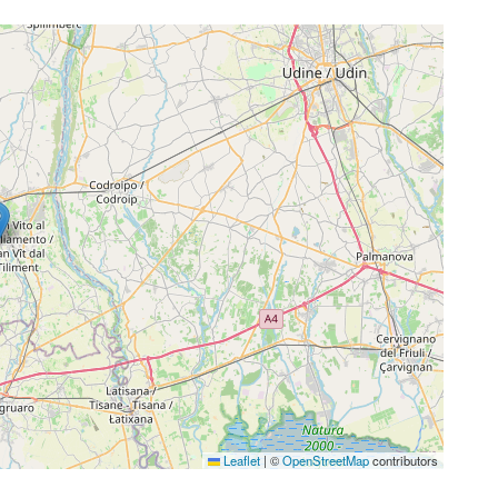
Leaflet
|
©
OpenStreetMap
contributors