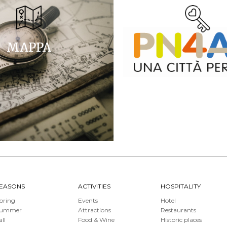
MAPPA
EASONS
ACTIVITIES
HOSPITALITY
pring
Events
Hotel
Summer
Attractions
Restaurants
all
Food & Wine
Historic places