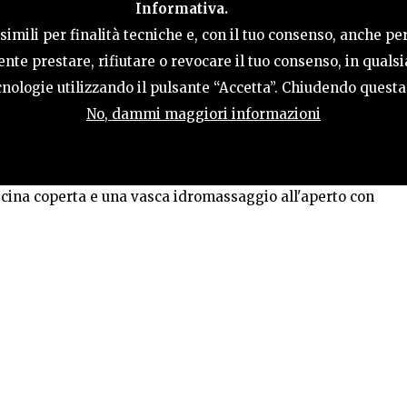
Informativa.
ACTIVITIES
HOSPITALITY
TERRITORY
imili per finalità tecniche e, con il tuo consenso, anche per
nte prestare, rifiutare o revocare il tuo consenso, in qual
tecnologie utilizzando il pulsante “Accetta”. Chiudendo quest
No, dammi maggiori informazioni
LLA
rgo nella campagna friulana, fuori San Vito al
scina coperta e una vasca idromassaggio all'aperto con