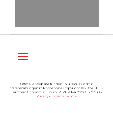
HOMEPAGE
DE
Offizielle Website für den Tourismus und für
SAISONFÜHRER
Veranstaltungen in Pordenone Copyright © 2024 TEF -
Frühling
Territorio Economia Futuro SCRL P.Iva 02968610309 -
Privacy
-
Informatienota
Sommer
AKTIVITÄTEN
Herbst
Veranstaltungen
Winter
Touristenattraktionen
GASTFREUNDSCHAFT