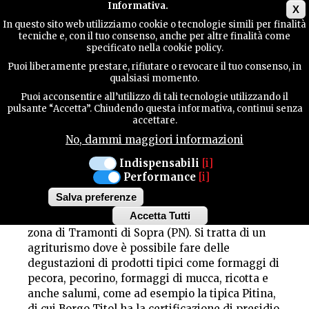
Main menu
Informativa.
X
In questo sito web utilizziamo cookie o tecnologie simili per finalità
tecniche e, con il tuo consenso, anche per altre finalità come
TERRITORIUM
specificato nella cookie policy.
Puoi liberamente prestare, rifiutare o revocare il tuo consenso, in
AGRITURISMO BORGO
qualsiasi momento.
KONTAKTE
Puoi acconsentire all’utilizzo di tali tecnologie utilizzando il
TITOL
pulsante “Accetta”. Chiudendo questa informativa, continui senza
accettare.
No, dammi maggiori informazioni
SUCHE
Indispensabili
[i]
Performance
[i]
Salva preferenze
Accetta Tutti
Agriturismo Borgo Titol si trova nella splendida
Withdraw
zona di Tramonti di Sopra (PN). Si tratta di un
consent
agriturismo dove è possibile fare delle
degustazioni di prodotti tipici come formaggi di
pecora, pecorino, formaggi di mucca, ricotta e
anche salumi, come ad esempio la tipica Pitina,
di cui Borgo Titol ha la certificazione di presidio