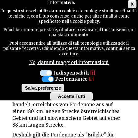
Main menu
TERRITORIUM
Informativa.
X
In questo sito web utilizziamo cookie o tecnologie simili per finalità
tecniche e, con il tuo consenso, anche per altre finalità come
TERRITORIUM
specificato nella cookie policy.
Pordenone ist das westlichste Gebiet der
Puoi liberamente prestare, rifiutare o revocare il tuo consenso, in
Autonomen Region Friaul-Julisch Venetien.
qualsiasi momento.
Vom orographischen Gesichtspunkt aus
KONTAKTE
Puoi acconsentire all’utilizzo di tali tecnologie utilizzando il
gesehen, ist das Gebiet klar in drei Streifen
pulsante “Accetta”. Chiudendo questa informativa, continui senza
aufgeteilt: im Norden ein großer
accettare.
Gebirgsbereich, in der Mitte ein Hügelbereich
No, dammi maggiori informazioni
SUCHE
und schließlich im Süden eine große Ebene.
Indispensabili
[i]
Die Gesamtfläche beträgt 2.273 km², das
Performance
[i]
entspricht 29% der regionalen Fläche und ist in
51 Gemeinden aufgeteilt.
Salva preferenze
Accetta Tutti
Obwohl es sich nicht um ein Grenzgebiet
Withdraw
handelt, erreicht es von Pordenone aus auf
consent
einer 180 km langen Strecke österreichisches
Gebiet und auf slowenischem Gebiet auf einer
88 km langen Strecke.
Deshalb gilt die Pordenone als "Brücke" für