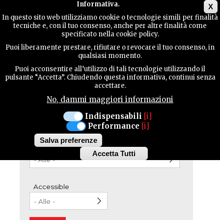
Main menu
Informativa.
X
In questo sito web utilizziamo cookie o tecnologie simili per finalità
tecniche e, con il tuo consenso, anche per altre finalità come
TERRITORIUM
Restaurants
Rezepte
GASTFREUNDSCHAFT
specificato nella cookie policy.
und
RESTAURANTS
Puoi liberamente prestare, rifiutare o revocare il tuo consenso, in
Produkte
qualsiasi momento.
KONTAKTE
Puoi acconsentire all’utilizzo di tali tecnologie utilizzando il
555 strukturen
pulsante “Accetta”. Chiudendo questa informativa, continui senza
accettare.
No, dammi maggiori informazioni
SUCHE
Alle Gemeinden
Indispensabili
[i]
Performance
[i]
Salva preferenze
Alle Typologien
Accetta Tutti
Withdraw
consent
Accessible