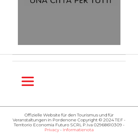
HOMEPAGE
DE
Offizielle Website für den Tourismus und für
SAISONFÜHRER
Veranstaltungen in Pordenone Copyright © 2024 TEF -
Frühling
Territorio Economia Futuro SCRL P.Iva 02968610309 -
Privacy
-
Informatienota
Sommer
AKTIVITÄTEN
Herbst