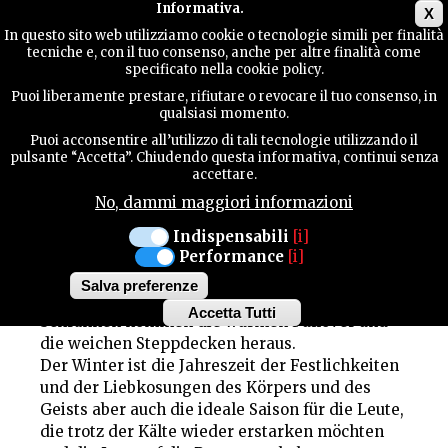
Main menu
Informativa.
X
In questo sito web utilizziamo cookie o tecnologie simili per finalità
tecniche e, con il tuo consenso, anche per altre finalità come
TERRITORIUM
specificato nella cookie policy.
WINTER
Puoi liberamente prestare, rifiutare o revocare il tuo consenso, in
qualsiasi momento.
KONTAKTE
Puoi acconsentire all’utilizzo di tali tecnologie utilizzando il
Schnee, Festlichkeiten und heiβe Schokolade:
pulsante “Accetta”. Chiudendo questa informativa, continui senza
Lassen uns ein bisschen kuscheln!
accettare.
No, dammi maggiori informazioni
SUCHE
Bestehet vielleicht ein aufregenderer Anblick
Indispensabili
[i]
als der Schnee?
Performance
[i]
Die Bäume geben ihre Farben des Herbsts weg,
Salva preferenze
die Temperaturen sinken ab und von den
Accetta Tutti
Schränken kommen die warmen Pullover und
Withdraw
die weichen Steppdecken heraus.
consent
Der Winter ist die Jahreszeit der Festlichkeiten
und der Liebkosungen des Körpers und des
Geists aber auch die ideale Saison für die Leute,
die trotz der Kälte wieder erstarken möchten