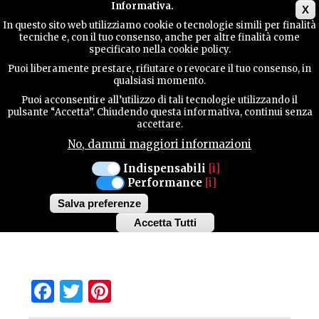
Main menu
Informativa.
X
In questo sito web utilizziamo cookie o tecnologie simili per finalità
tecniche e, con il tuo consenso, anche per altre finalità come
TERRITORY
specificato nella cookie policy.
Enter your keywords
Puoi liberamente prestare, rifiutare o revocare il tuo consenso, in
qualsiasi momento.
CONTACTS
Puoi acconsentire all’utilizzo di tali tecnologie utilizzando il
About searching
pulsante “Accetta”. Chiudendo questa informativa, continui senza
accettare.
Advanced search
No, dammi maggiori informazioni
SEARCH
Your search yielded no results.
Indispensabili
[i]
Performance
[i]
Salva preferenze
Accetta Tutti
Withdraw
consent
Facebook
Twitter
Pinterest